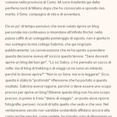
comune nella provincia di Como. Mi sono trasferita qui dalla
periferia nord di Milano dopo che ho conosciuto e sposato mio
marito, il Simo, compagno di vita e di avventura.
Da un po' di tempo pensavo che avrei voluto aprire un blog
personale ma continuavo a rimandare all'infinito finché, nella
pausa caffè di un soleggiato pomeriggio di agosto, non è giunta in
mio sostegno la mia collega Sabrina, che qui ringrazio
pubblicamente. La conversazione che mi ha spinto a prendere
questa decisione aveva all' incirca questo tenore: "Sere dovresti
aprire un blog dei tuoi giri". "Lo so Sabry, ci ho pensato un sacco di
volte, ma di blog di trekking o di viaggi ce ne sono un miliardo,
perché lo dovrei aprire?" "Non lo so Sere, ma io lo leggerei". Ecco,
questa è stata la "profonda" riflessione che ha portato a questo
risultato. Sabrina aveva ragione, perché ci deve essere uno scopo
preciso per aprire un blog? Ebbene questo blog non ha uno scopo
preciso, in primis è il mio "diario di viaggio", un posto dove riporre
fotografie, pensieri, ricordi di tutto quello che vedo e che vivo. Nel
ventunesimo secolo non sarebbe sostenibile affidarsi ancora alla
carta anche perché, come vedete, ho il brutto vizio di dilungarmi un