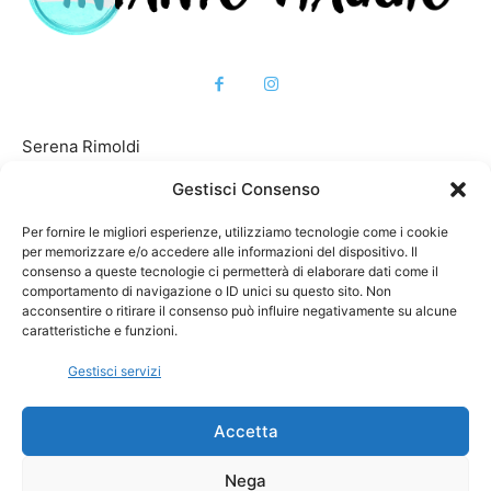
Serena Rimoldi
Via Como 7/G
Gestisci Consenso
22071 Cadorago (CO), Italia
Per fornire le migliori esperienze, utilizziamo tecnologie come i cookie
per memorizzare e/o accedere alle informazioni del dispositivo. Il
C.F. RMLSRN88T45D286W
consenso a queste tecnologie ci permetterà di elaborare dati come il
P.IVA 04236750131
comportamento di navigazione o ID unici su questo sito. Non
acconsentire o ritirare il consenso può influire negativamente su alcune
caratteristiche e funzioni.
Gestisci servizi
Vuoi rimanere aggiornato?
iscriviti alla newsletter per avere tutti gli aggiornamenti in
Accetta
anteprima
Nega