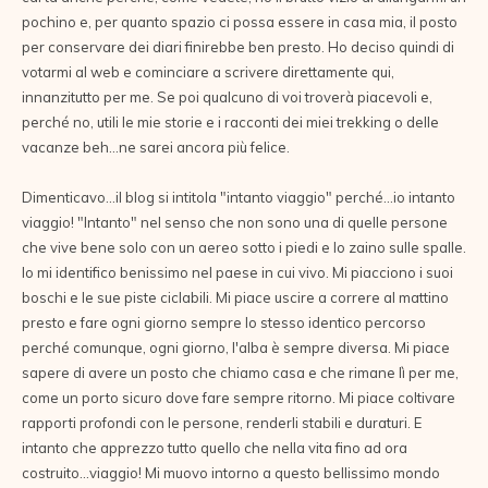
pochino e, per quanto spazio ci possa essere in casa mia, il posto
per conservare dei diari finirebbe ben presto. Ho deciso quindi di
votarmi al web e cominciare a scrivere direttamente qui,
innanzitutto per me. Se poi qualcuno di voi troverà piacevoli e,
perché no, utili le mie storie e i racconti dei miei trekking o delle
vacanze beh...ne sarei ancora più felice.
Dimenticavo...il blog si intitola "intanto viaggio" perché...io intanto
viaggio! "Intanto" nel senso che non sono una di quelle persone
che vive bene solo con un aereo sotto i piedi e lo zaino sulle spalle.
Io mi identifico benissimo nel paese in cui vivo. Mi piacciono i suoi
boschi e le sue piste ciclabili. Mi piace uscire a correre al mattino
presto e fare ogni giorno sempre lo stesso identico percorso
perché comunque, ogni giorno, l'alba è sempre diversa. Mi piace
sapere di avere un posto che chiamo casa e che rimane lì per me,
come un porto sicuro dove fare sempre ritorno. Mi piace coltivare
rapporti profondi con le persone, renderli stabili e duraturi. E
intanto che apprezzo tutto quello che nella vita fino ad ora
costruito...viaggio! Mi muovo intorno a questo bellissimo mondo